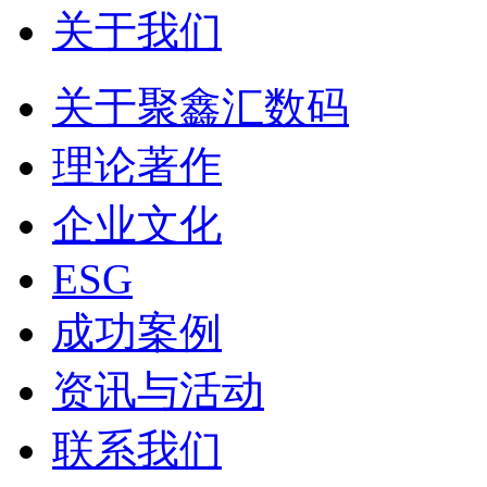
关于我们
关于聚鑫汇数码
理论著作
企业文化
ESG
成功案例
资讯与活动
联系我们