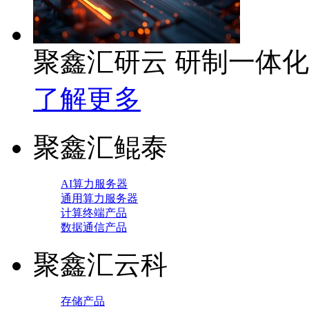
聚鑫汇研云 研制一体
了解更多
聚鑫汇鲲泰
AI算力服务器
通用算力服务器
计算终端产品
数据通信产品
聚鑫汇云科
存储产品