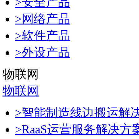
>安全产品
>网络产品
>软件产品
>外设产品
物联网
物联网
>智能制造线边搬运解
>RaaS运营服务解决方