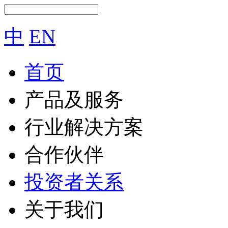
中
EN
首页
产品及服务
行业解决方案
合作伙伴
投资者关系
关于我们