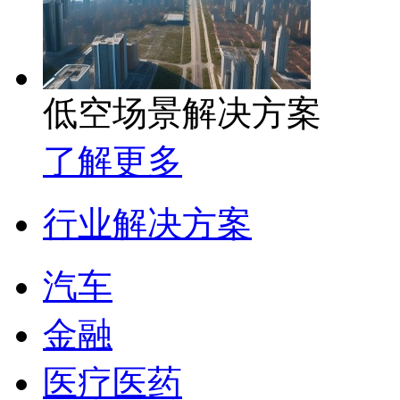
低空场景解决方案
了解更多
行业解决方案
汽车
金融
医疗医药