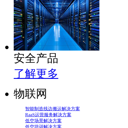
安全产品
了解更多
物联网
智能制造线边搬运解决方案
RaaS运营服务解决方案
低空场景解决方案
低空培训解决方案