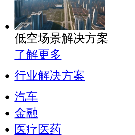
低空场景解决方案
了解更多
行业解决方案
汽车
金融
医疗医药