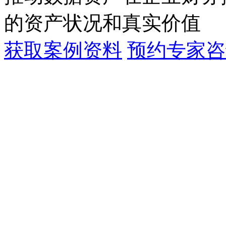
的资产状况和真实价值
获取案例资料
预约专家咨