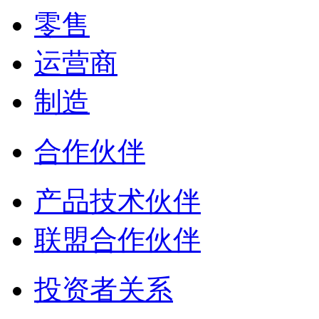
零售
运营商
制造
合作伙伴
产品技术伙伴
联盟合作伙伴
投资者关系