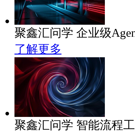
聚鑫汇问学 企业级Age
了解更多
聚鑫汇问学 智能流程