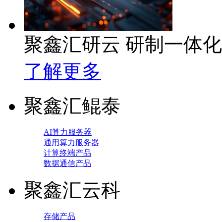
聚鑫汇研云 研制一体
了解更多
聚鑫汇鲲泰
AI算力服务器
通用算力服务器
计算终端产品
数据通信产品
聚鑫汇云科
存储产品