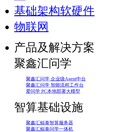
基础架构软硬件
物联网
产品及解决方案
聚鑫汇问学
聚鑫汇问学 企业级Agent中台
聚鑫汇问学 智能流程工作台
爱问学 PC本地部署大模型
智算基础设施
聚鑫汇鲲泰智算服务器
聚鑫汇鲲泰问学一体机