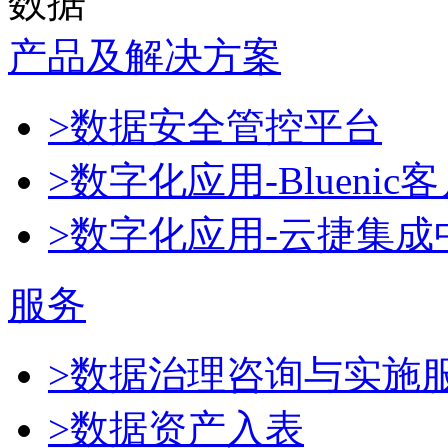
数据
产品及解决方案
>数据安全管控平台
>数字化应用-Blueni
>数字化应用-云捷集成
服务
>数据治理咨询与实施
>数据资产入表