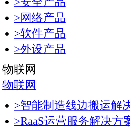
>安全产品
>网络产品
>软件产品
>外设产品
物联网
物联网
>智能制造线边搬运解
>RaaS运营服务解决方