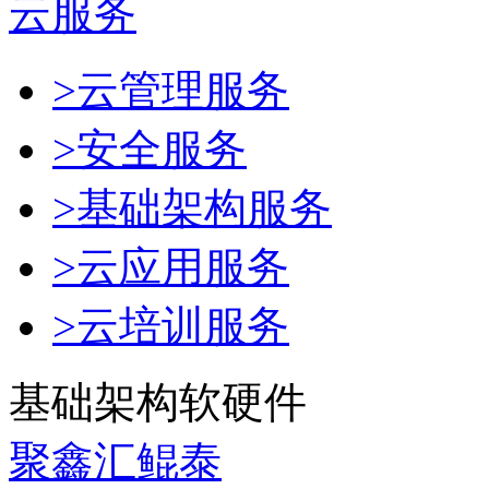
云服务
>云管理服务
>安全服务
>基础架构服务
>云应用服务
>云培训服务
基础架构软硬件
聚鑫汇鲲泰