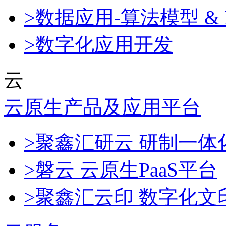
>数据应用-算法模型 & 
>数字化应用开发
云
云原生产品及应用平台
>聚鑫汇研云 研制一
>磐云 云原生PaaS平台
>聚鑫汇云印 数字化文