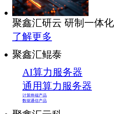
聚鑫汇研云 研制一体
了解更多
聚鑫汇鲲泰
AI算力服务器
通用算力服务器
计算终端产品
数据通信产品