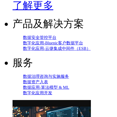
了解更多
产品及解决方案
数据安全管控平台
数字化应用-Bluenic客户数据平台
数字化应用-云捷集成中间件（ESB）
服务
数据治理咨询与实施服务
数据资产入表
数据应用-算法模型 & ML
数字化应用开发