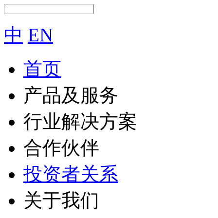
中
EN
首页
产品及服务
行业解决方案
合作伙伴
投资者关系
关于我们