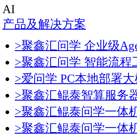
AI
产品及解决方案
>聚鑫汇问学 企业级Age
>聚鑫汇问学 智能流程
>爱问学 PC本地部署
>聚鑫汇鲲泰智算服务
>聚鑫汇鲲泰问学一体
>聚鑫汇鲲泰问学一体机De