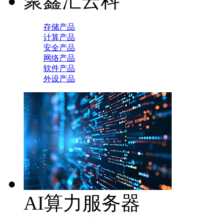
聚鑫汇云科
存储产品
计算产品
安全产品
网络产品
软件产品
外设产品
AI算力服务器