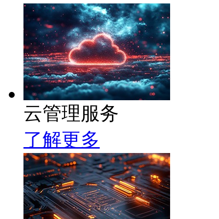
云管理服务
了解更多