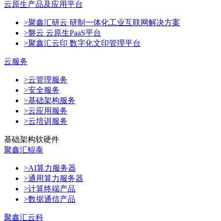
云原生产品及应用平台
>聚鑫汇研云 研制一体化工业互联网解决方案
>磐云 云原生PaaS平台
>聚鑫汇云印 数字化文印管理平台
云服务
>云管理服务
>安全服务
>基础架构服务
>云应用服务
>云培训服务
基础架构软硬件
聚鑫汇鲲泰
>AI算力服务器
>通用算力服务器
>计算终端产品
>数据通信产品
聚鑫汇云科